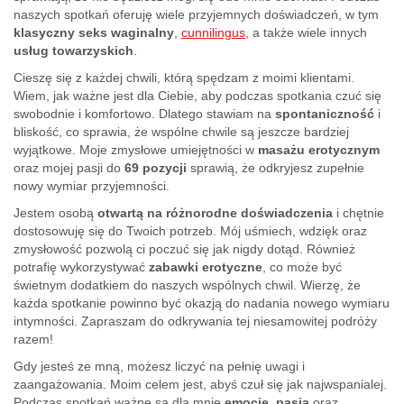
naszych spotkań oferuję wiele przyjemnych doświadczeń, w tym
klasyczny seks waginalny
,
cunnilingus
, a także wiele innych
usług towarzyskich
.
Cieszę się z każdej chwili, którą spędzam z moimi klientami.
Wiem, jak ważne jest dla Ciebie, aby podczas spotkania czuć się
swobodnie i komfortowo. Dlatego stawiam na
spontaniczność
i
bliskość, co sprawia, że wspólne chwile są jeszcze bardziej
wyjątkowe. Moje zmysłowe umiejętności w
masażu erotycznym
oraz mojej pasji do
69 pozycji
sprawią, że odkryjesz zupełnie
nowy wymiar przyjemności.
Jestem osobą
otwartą na różnorodne doświadczenia
i chętnie
dostosowuję się do Twoich potrzeb. Mój uśmiech, wdzięk oraz
zmysłowość pozwolą ci poczuć się jak nigdy dotąd. Również
potrafię wykorzystywać
zabawki erotyczne
, co może być
świetnym dodatkiem do naszych wspólnych chwil. Wierzę, że
każda spotkanie powinno być okazją do nadania nowego wymiaru
intymności. Zapraszam do odkrywania tej niesamowitej podróży
razem!
Gdy jesteś ze mną, możesz liczyć na pełnię uwagi i
zaangażowania. Moim celem jest, abyś czuł się jak najwspanialej.
Podczas spotkań ważne są dla mnie
emocje
,
pasja
oraz