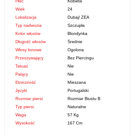
Płeć
Kobieta
Wiek
24
Lokalizacja
Dubaj
/
ZEA
Typ nadwozia
Szczupła
Kolor włosów
Blondynka
Długość włosów
Średnie
Włosy łonowe
Ogolona
Przeszywający
Bez Piercingu
Tatuaż
Nie
Palący
Nie
Etniczność
Mieszana
Języki
Portugalski
Rozmiar piersi
Rozmiar Biustu B
Typ piersi
Naturalne
Waga
57 Kg
Wysokość
167 Cm