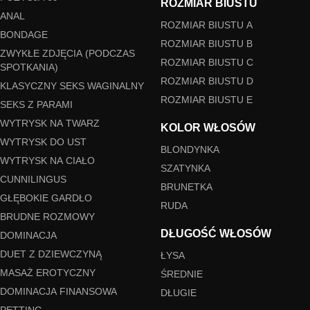
ROZMIAR BIUSTU
ANAL
ROZMIAR BIUSTU A
BONDAGE
ROZMIAR BIUSTU B
ZWYKŁE ZDJĘCIA (PODCZAS
ROZMIAR BIUSTU C
SPOTKANIA)
ROZMIAR BIUSTU D
KLASYCZNY SEKS WAGINALNY
ROZMIAR BIUSTU E
SEKS Z PARAMI
WYTRYSK NA TWARZ
KOLOR WŁOSÓW
WYTRYSK DO UST
BLONDYNKA
WYTRYSK NA CIAŁO
SZATYNKA
CUNNILINGUS
BRUNETKA
GŁĘBOKIE GARDŁO
RUDA
BRUDNE ROZMOWY
DŁUGOŚĆ WŁOSÓW
DOMINACJA
DUET Z DZIEWCZYNĄ
ŁYSA
MASAŻ EROTYCZNY
ŚREDNIE
DOMINACJA FINANSOWA
DŁUGIE
PETTING