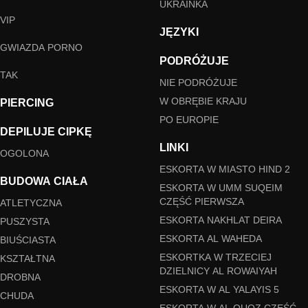
UKRAINKA
VIP
JĘZYKI
GWIAZDA PORNO
PODRÓŻUJE
TAK
NIE PODRÓŻUJE
W OBRĘBIE KRAJU
PIERCING
PO EUROPIE
DEPILUJE CIPKĘ
LINKI
OGOLONA
ESKORTA W MIASTO HIND 2
BUDOWA CIAŁA
ESKORTA W UMM SUQEIM
CZĘŚĆ PIERWSZA
ATLETYCZNA
ESKORTA NAKHLAT DEIRA
PUSZYSTA
ESKORTA AL WAHEDA
BIUŚCIASTA
ESKORTKA W TRZECIEJ
KSZTAŁTNA
DZIELNICY AL ROWAIYAH
DROBNA
ESKORTA W AL YALAYIS 5
CHUDA
ESKORTA W AL QUOZ CZĘŚĆ