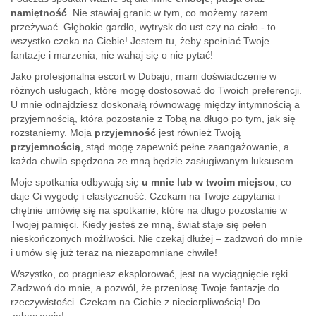
namiętność
. Nie stawiaj granic w tym, co możemy razem
przeżywać. Głębokie gardło, wytrysk do ust czy na ciało - to
wszystko czeka na Ciebie! Jestem tu, żeby spełniać Twoje
fantazje i marzenia, nie wahaj się o nie pytać!
Jako profesjonalna escort w Dubaju, mam doświadczenie w
różnych usługach, które mogę dostosować do Twoich preferencji.
U mnie odnajdziesz doskonałą równowagę między intymnością a
przyjemnością, która pozostanie z Tobą na długo po tym, jak się
rozstaniemy. Moja
przyjemność
jest również Twoją
przyjemnością
, stąd mogę zapewnić pełne zaangażowanie, a
każda chwila spędzona ze mną będzie zasługiwanym luksusem.
Moje spotkania odbywają się
u mnie lub w twoim miejscu
, co
daje Ci wygodę i elastyczność. Czekam na Twoje zapytania i
chętnie umówię się na spotkanie, które na długo pozostanie w
Twojej pamięci. Kiedy jesteś ze mną, świat staje się pełen
nieskończonych możliwości. Nie czekaj dłużej – zadzwoń do mnie
i umów się już teraz na niezapomniane chwile!
Wszystko, co pragniesz eksplorować, jest na wyciągnięcie ręki.
Zadzwoń do mnie, a pozwól, że przeniosę Twoje fantazje do
rzeczywistości. Czekam na Ciebie z niecierpliwością! Do
zobaczenia!