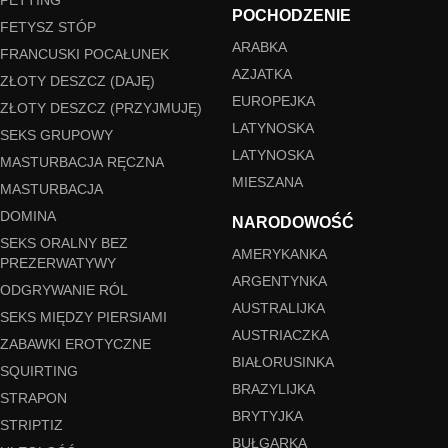
POCHODZENIE
FETYSZ STÓP
ARABKA
FRANCUSKI POCAŁUNEK
AZJATKA
ZŁOTY DESZCZ (DAJĘ)
EUROPEJKA
ZŁOTY DESZCZ (PRZYJMUJĘ)
LATYNOSKA
SEKS GRUPOWY
LATYNOSKA
MASTURBACJA RĘCZNA
MIESZANA
MASTURBACJA
DOMINA
NARODOWOŚĆ
SEKS ORALNY BEZ
AMERYKANKA
PREZERWATYWY
ARGENTYNKA
ODGRYWANIE RÓL
AUSTRALIJKA
SEKS MIĘDZY PIERSIAMI
AUSTRIACZKA
ZABAWKI EROTYCZNE
BIAŁORUSINKA
SQUIRTING
BRAZYLIJKA
STRAPON
BRYTYJKA
STRIPTIZ
BUŁGARKA