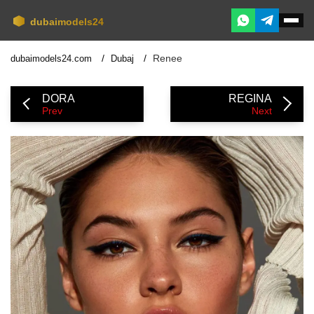
Renee
dubaimodels24.com
Dubaj
DORA
REGINA
Prev
Next