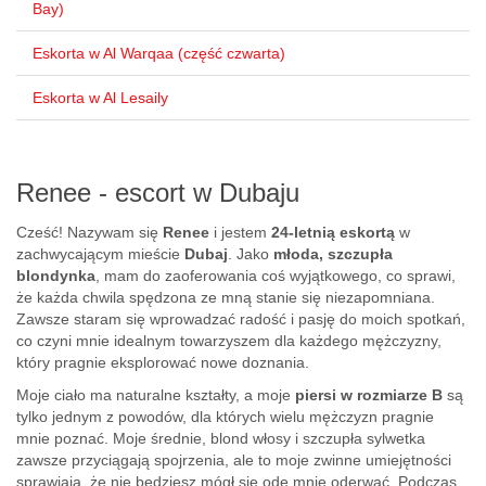
Bay)
Eskorta w Al Warqaa (część czwarta)
Eskorta w Al Lesaily
Renee - escort w Dubaju
Cześć! Nazywam się
Renee
i jestem
24-letnią eskortą
w
zachwycającym mieście
Dubaj
. Jako
młoda, szczupła
blondynka
, mam do zaoferowania coś wyjątkowego, co sprawi,
że każda chwila spędzona ze mną stanie się niezapomniana.
Zawsze staram się wprowadzać radość i pasję do moich spotkań,
co czyni mnie idealnym towarzyszem dla każdego mężczyzny,
który pragnie eksplorować nowe doznania.
Moje ciało ma naturalne kształty, a moje
piersi w rozmiarze B
są
tylko jednym z powodów, dla których wielu mężczyzn pragnie
mnie poznać. Moje średnie, blond włosy i szczupła sylwetka
zawsze przyciągają spojrzenia, ale to moje zwinne umiejętności
sprawiają, że nie będziesz mógł się ode mnie oderwać. Podczas