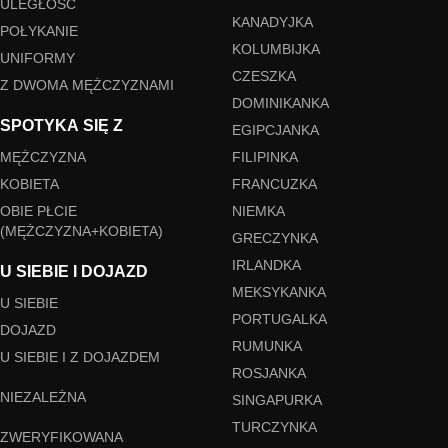
ULEGŁOŚĆ
KANADYJKA
POŁYKANIE
KOLUMBIJKA
UNIFORMY
CZESZKA
Z DWOMA MĘŻCZYZNAMI
DOMINIKANKA
SPOTYKA SIĘ Z
EGIPCJANKA
MĘŻCZYZNA
FILIPINKA
KOBIETA
FRANCUZKA
OBIE PŁCIE
NIEMKA
(MĘŻCZYZNA+KOBIETA)
GRECZYNKA
IRLANDKA
U SIEBIE I DOJAZD
MEKSYKANKA
U SIEBIE
PORTUGALKA
DOJAZD
RUMUNKA
U SIEBIE I Z DOJAZDEM
ROSJANKA
NIEZALEŻNA
SINGAPURKA
TURCZYNKA
ZWERYFIKOWANA