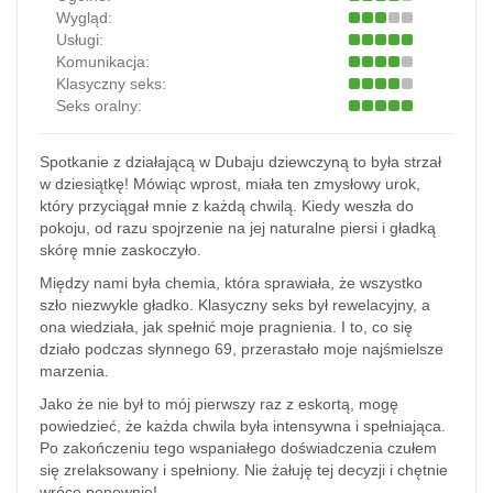
Wygląd:
Usługi:
Komunikacja:
Klasyczny seks:
Seks oralny:
Spotkanie z działającą w Dubaju dziewczyną to była strzał
w dziesiątkę! Mówiąc wprost, miała ten zmysłowy urok,
który przyciągał mnie z każdą chwilą. Kiedy weszła do
pokoju, od razu spojrzenie na jej naturalne piersi i gładką
skórę mnie zaskoczyło.
Między nami była chemia, która sprawiała, że wszystko
szło niezwykle gładko. Klasyczny seks był rewelacyjny, a
ona wiedziała, jak spełnić moje pragnienia. I to, co się
działo podczas słynnego 69, przerastało moje najśmielsze
marzenia.
Jako że nie był to mój pierwszy raz z eskortą, mogę
powiedzieć, że każda chwila była intensywna i spełniająca.
Po zakończeniu tego wspaniałego doświadczenia czułem
się zrelaksowany i spełniony. Nie żałuję tej decyzji i chętnie
wrócę ponownie!