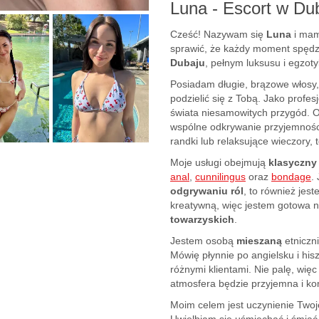
Luna - Escort w Du
Cześć! Nazywam się
Luna
i mam
sprawić, że każdy moment spęd
Dubaju
, pełnym luksusu i egzoty
Posiadam długie, brązowe włosy, 
podzielić się z Tobą. Jako profe
świata niesamowitych przygód. 
wspólne odkrywanie przyjemnośc
randki lub relaksujące wieczory, to
Moje usługi obejmują
klasyczny
anal
,
cunnilingus
oraz
bondage
.
odgrywaniu ról
, to również jes
kreatywną, więc jestem gotowa 
towarzyskich
.
Jestem osobą
mieszaną
etniczni
Mówię płynnie po angielsku i hi
różnymi klientami. Nie palę, wi
atmosfera będzie przyjemna i ko
Moim celem jest uczynienie Twoj