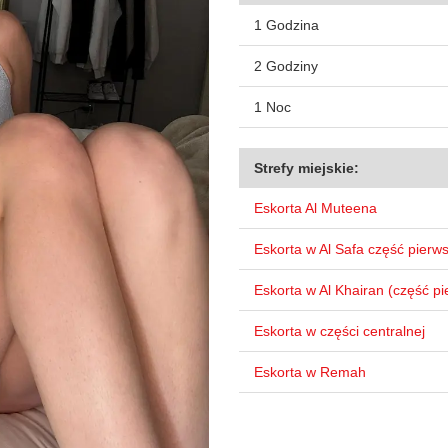
1 Godzina
2 Godziny
1 Noc
Strefy miejskie:
Eskorta Al Muteena
Eskorta w Al Safa część pierw
Eskorta w Al Khairan (część p
Eskorta w części centralnej
Eskorta w Remah