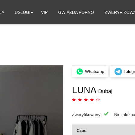
NA
USŁUGI
VIP
GWIAZDA PORNO
ZWERYFIKOW
Whatsapp
Teleg
LUNA
Dubaj
Zweryfikowany :
Niezależn
Czas