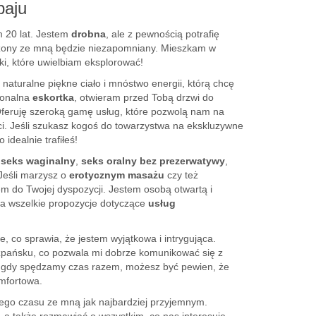
baju
 20 lat. Jestem
drobna
, ale z pewnością potrafię
zony ze mną będzie niezapomniany. Mieszkam w
ki, które uwielbiam eksplorować!
naturalne piękne ciało i mnóstwo energii, którą chcę
sjonalna
eskortka
, otwieram przed Tobą drzwi do
Oferuję szeroką gamę usług, które pozwolą nam na
i. Jeśli szukasz kogoś do towarzystwa na ekskluzywne
 idealnie trafiłeś!
 seks waginalny
,
seks oralny bez prezerwatywy
,
 Jeśli marzysz o
erotycznym masażu
czy też
tem do Twojej dyspozycji. Jestem osobą otwartą i
na wszelkie propozycje dotyczące
usług
e, co sprawia, że jestem wyjątkowa i intrygująca.
szpańsku, co pozwala mi dobrze komunikować się z
ęc gdy spędzamy czas razem, możesz być pewien, że
mfortowa.
ego czasu ze mną jak najbardziej przyjemnym.