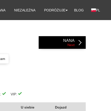
PL
ANA
NIEZALEŻNA
PODRÓŻUJE
BLOG
NANA
Next
ram
a:
VIP:
U siebie
Dojazd