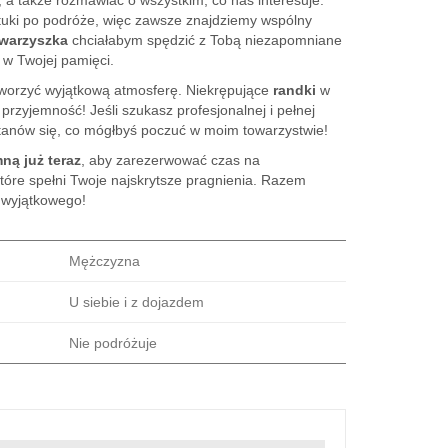
 a także rozmawiać o wszystkim, co nas interesuje.
tuki po podróże, więc zawsze znajdziemy wspólny
warzyszka
chciałabym spędzić z Tobą niezapomniane
 w Twojej pamięci.
worzyć wyjątkową atmosferę. Niekrępujące
randki
w
rzyjemność! Jeśli szukasz profesjonalnej i pełnej
stanów się, co mógłbyś poczuć w moim towarzystwie!
ną już teraz
, aby zarezerwować czas na
óre spełni Twoje najskrytsze pragnienia. Razem
wyjątkowego!
Mężczyzna
U siebie i z dojazdem
Nie podróżuje