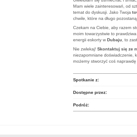
Uwielbiam się uśmiechać i śmiać,
Mam wiele zainteresowań, od sz
temat do dyskusji. Jako Twoja
to
chwile, które na długo pozostaną
Czekam na Ciebie, aby razem st
moim towarzystwie to prawdziwa p
energii eskorty w
Dubaju
, to za
Nie zwlekaj!
Skontaktuj się ze m
niezapomniane doświadczenie, kt
możemy stworzyć coś naprawdę 
Spotkanie z:
Dostępne przez:
Podróż: