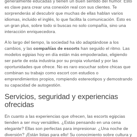
generalmente educadas y tienen un buen sentido del humor. Esto
es clave para crear una conexión real con sus clientes. Te
Squirting
sorprenderás al descubrir que muchas de ellas hablan varios
idiomas, incluido el inglés, lo que facilita la comunicación. Esto es
Arnés
un gran plus, sobre todo si buscas no solo compañía, sino una
Striptease
interacción enriquecedora.
Sumisa
A lo largo del tiempo, la sociedad ha ido adaptándose a los
cambios, y las
compañías de escorts
han seguido el ritmo. Las
Tragar
modelos egipias hoy en día están más empoderadas, eligiendo
ser parte de esta industria por su propia voluntad y por las
Uniformes
oportunidades que ofrece. No es raro escuchar sobre chicas que
combinan su trabajo como escort con estudios o
Con dos hombres
emprendimientos propios, rompiendo estereotipos y demostrando
su capacidad de autogestión.
Edad
Servicios, seguridad y experiencias
ofrecidas
Altura
En cuanto a las experiencias que ofrecen, las escorts egipcias
Peso
tienden a ser muy versátiles. ¿Estás pensando en una cena
elegante? Ellas son perfectas para impresionar. ¿Una noche de
diversión? ¡Están listas para ello! Su conocimiento sobre cultura y
Tamaño de pechos